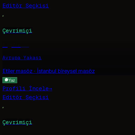
Editör Seçkisi
Çevrimiçi
Yağmur
·
31
Avrupa Yakası
Etiler
masöz · İstanbul bireysel masöz
Yaz
Profili İncele
→
Editör Seçkisi
Çevrimiçi