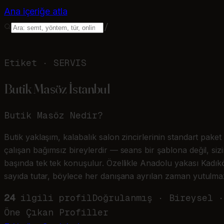
Ana içeriğe atla
/
Etiket ·
SERVIS
Butik Masöz İstanbul
Butik Masöz
Nedir?
Butik yaklaşım, kalabalık salon zincirlerinin standart paket
çalışan bağımsız bireylerdir — seans bir şablona değil, siz
başında tek tek konuşulur. Özellikle Anadolu yakası Kadık
sayıda tutar, böylece her danışana ayrılan zaman yutulmaz. Li
24
ilgili profil
Doğrulanmış · Bireysel ·
Öne Çıkan Profiller