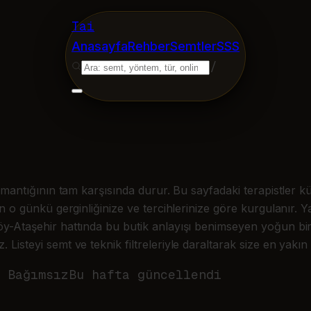
Tai
Anasayfa
Rehber
Semtler
SSS
/
 mantığının tam karşısında durur. Bu sayfadaki terapistler kü
in o günkü gerginliğinize ve tercihlerinize göre kurgulanır. Y
öy-Ataşehir hattında bu butik anlayışı benimseyen yoğun bi
steyi semt ve teknik filtreleriyle daraltarak size en yakın but
 Bağımsız
Bu hafta güncellendi