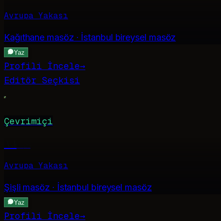
Avrupa Yakası
Kağıthane
masöz · İstanbul bireysel masöz
Yaz
Profili İncele
→
Editör Seçkisi
Çevrimiçi
Asli
·
26
Avrupa Yakası
Şişli
masöz · İstanbul bireysel masöz
Yaz
Profili İncele
→