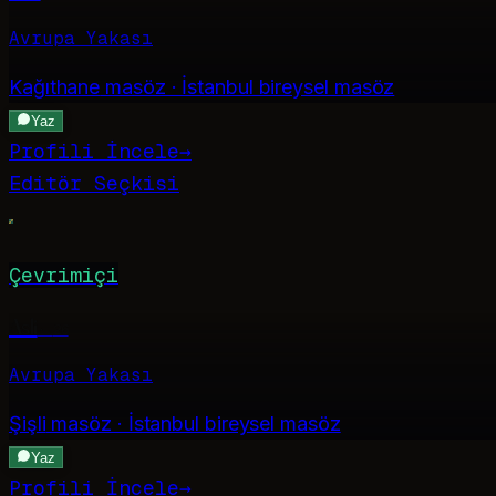
Avrupa Yakası
Kağıthane
masöz · İstanbul bireysel masöz
Yaz
Profili İncele
→
Editör Seçkisi
Çevrimiçi
Asli
·
26
Avrupa Yakası
Şişli
masöz · İstanbul bireysel masöz
Yaz
Profili İncele
→