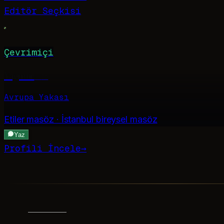
Editör Seçkisi
Çevrimiçi
Yağmur
·
31
Avrupa Yakası
Etiler
masöz · İstanbul bireysel masöz
Yaz
Profili İncele
→