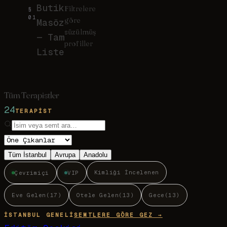
Butik
Filtrelere
§
01
göre
Masöz
süzülmüş
— Tam
profiller
Liste
Tüm Terapistler
24
TERAPIST
Tüm İstanbul
Avrupa
Anadolu
Kimliği İncelenen
Çevrimiçi
VIP
Eve Gelen
(
17
)
Otele Gelen
(
13
)
Gece
(
13
)
İSTANBUL GENELI
SEMTLERE GÖRE GEZ →