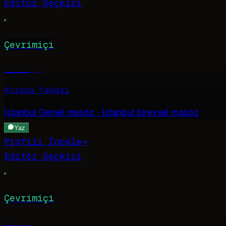
Editör Seçkisi
Çevrimiçi
Hande
·
25
Avrupa Yakası
İstanbul Geneli
masöz · İstanbul bireysel masöz
Yaz
Profili İncele
→
Editör Seçkisi
Çevrimiçi
Jale
·
24