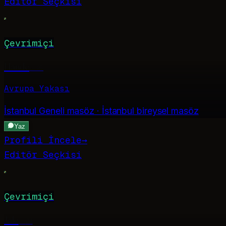
Editör Seçkisi
Çevrimiçi
Hande
·
25
Avrupa Yakası
İstanbul Geneli
masöz · İstanbul bireysel masöz
Yaz
Profili İncele
→
Editör Seçkisi
Çevrimiçi
Jale
·
24