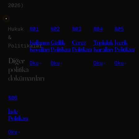
2026)
Hukuk
§
01
§
02
§
03
§
04
§
05
&
Kullanım
Gizlilik
Çerez
Topluluk
İçerik
Politikalar
Koşulları
Politikası
Politikası
Kuralları
Politikası
Diğer
Oku
Oku
Oku
Oku
politika
dokümanları
§
06
İade
Politikası
Oku