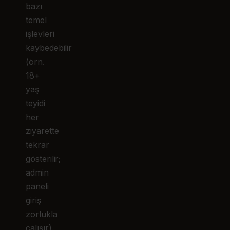
bazı
temel
işlevleri
kaybedebilir
(örn.
18+
yaş
teyidi
her
ziyarette
tekrar
gösterilir;
admin
paneli
giriş
zorlukla
çalışır).