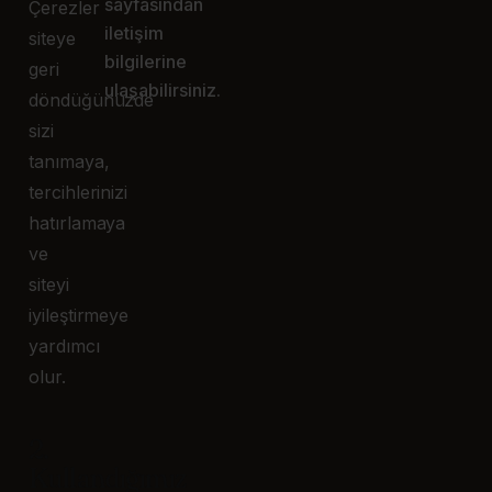
sayfasından
Çerezler
iletişim
siteye
bilgilerine
geri
ulaşabilirsiniz.
döndüğünüzde
sizi
tanımaya,
tercihlerinizi
hatırlamaya
ve
siteyi
iyileştirmeye
yardımcı
olur.
2.
Kullandığımız