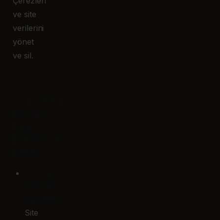
Çerezleri
ve site
verilerini
yönet
ve sil.
6.
Çerezleri
Devre
Dışı
Bırakmanın
Etkisi
Zorunlu
çerezler
kapatılırsa:
Site