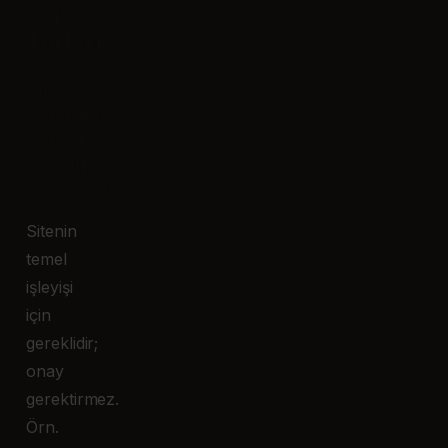
Çerez
Türleri
2.1
Zorunlu
Çerezler
(Strictly
Necessary)
Sitenin
temel
işleyişi
için
gereklidir;
onay
gerektirmez.
Örn.