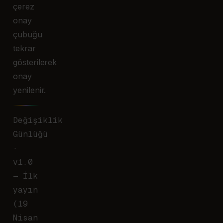
çerez
onay
çubuğu
tekrar
gösterilerek
onay
yenilenir.
Değişiklik
Günlüğü
·
v1.0
— İlk
yayın
(19
Nisan