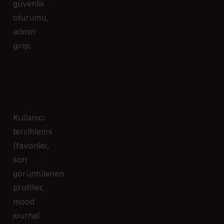
güvenlik
oturumu,
admin
girişi.
2.2
Fonksiyonel
Çerezler
Kullanıcı
tercihlerini
(favoriler,
son
görüntülenen
profiller,
mood
journal