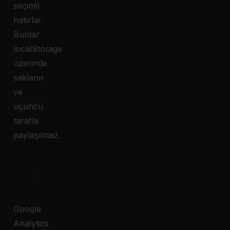
seçimi)
hatırlar.
Bunlar
localStorage
üzerinde
saklanır
ve
üçüncü
tarafla
paylaşılmaz.
2.3
Analitik
Çerezler
Google
Analytics