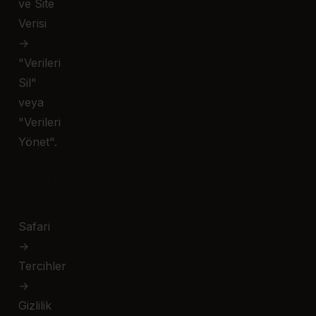
ve Site
Verisi
→
"Verileri
Sil"
veya
"Verileri
Yönet".
Safari
(macOS)
Safari
→
Tercihler
→
Gizlilik