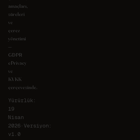
amaçları,
süreleri
ve
çerez
yönetimi
—
GDPR
ePrivacy
ve
KVKK
çerçevesinde.
Yürürlük:
19
Nisan
2026
·
Versiyon:
v
1.0