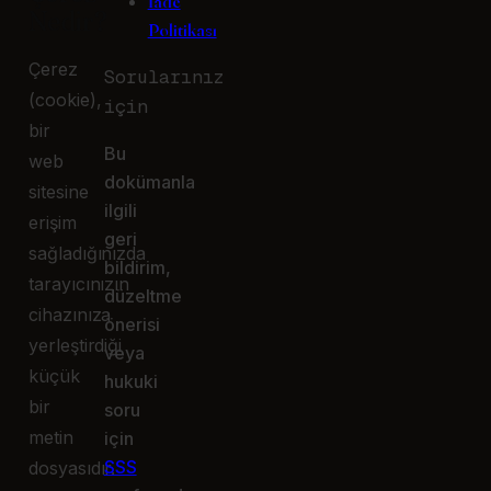
İade
Nedir?
Politikası
Çerez
Sorularınız
(
cookie
),
için
bir
Bu
web
dokümanla
sitesine
ilgili
erişim
geri
sağladığınızda
bildirim,
tarayıcınızın
düzeltme
cihazınıza
önerisi
yerleştirdiği
veya
küçük
hukuki
bir
soru
metin
için
SSS
dosyasıdır.