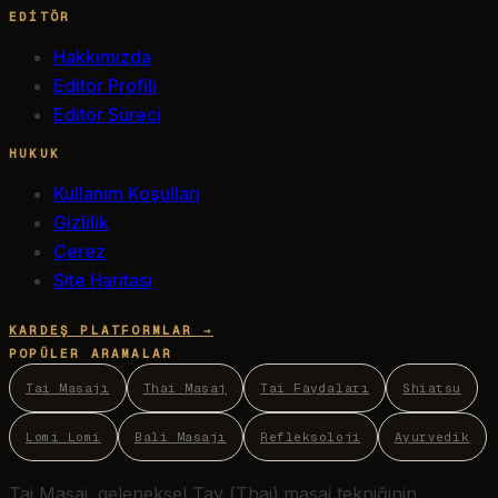
EDITÖR
Hakkımızda
Editör Profili
Editör Süreci
HUKUK
Kullanım Koşulları
Gizlilik
Çerez
Site Haritası
KARDEŞ PLATFORMLAR →
POPÜLER ARAMALAR
Tai Masajı
Thai Masaj
Tai Faydaları
Shiatsu
Lomi Lomi
Bali Masajı
Refleksoloji
Ayurvedik
Tai Masaj, geleneksel Tay (Thai) masaj tekniğinin