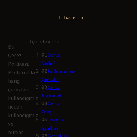
POLİTİKA METNİ
İçindekiler
Bu
01
Çerez
Çerez
Nedir?
Politikası,
02
Kullandığımız
Platform'da
Çerezler
hangi
03
Çerez
çerezleri
Envanteri
kullandığımızı,
04
Çerez
neden
Onayı
kullandığımızı
05
Tarayıcı
ve
Ayarları
bunları
06
Çerezleri