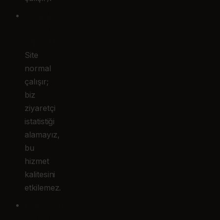
Analitik
çerezler
kapatılırsa:
Site
normal
çalışır;
biz
ziyaretçi
istatistiği
alamayız,
bu
hizmet
kalitesini
etkilemez.
Fonksiyonel
çerezler