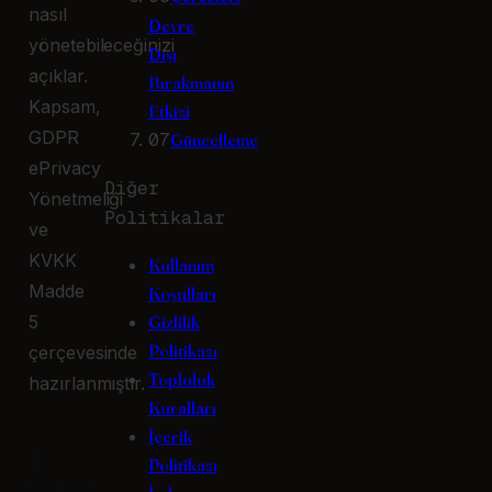
nasıl
Devre
yönetebileceğinizi
Dışı
açıklar.
Bırakmanın
Kapsam,
Etkisi
GDPR
07
Güncelleme
ePrivacy
Diğer
Yönetmeliği
Politikalar
ve
KVKK
Kullanım
Madde
Koşulları
5
Gizlilik
Politikası
çerçevesinde
Topluluk
hazırlanmıştır.
Kuralları
İçerik
1.
Politikası
Çerez