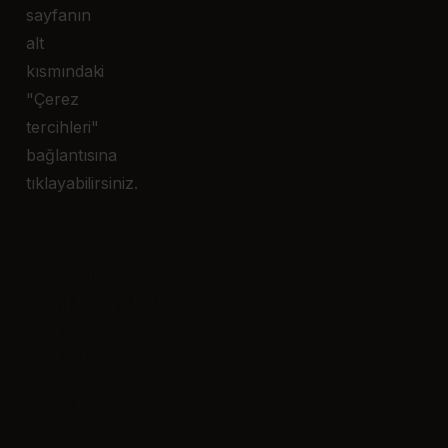
sayfanın
alt
kısmındaki
"Çerez
tercihleri"
bağlantısına
tıklayabilirsiniz.
5.
Tarayıcı
Ayarlarından
Çerez
Yönetimi
Google
Chrome