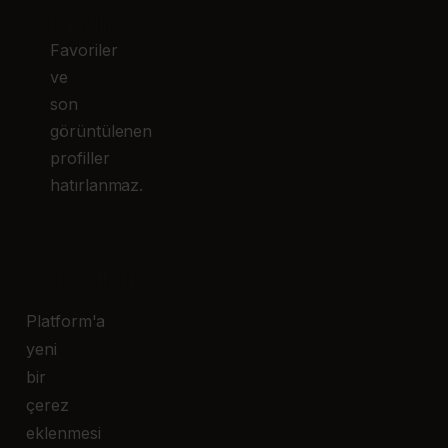
kapatılırsa:
Favoriler
ve
son
görüntülenen
profiller
hatırlanmaz.
7.
Güncelleme
Platform'a
yeni
bir
çerez
eklenmesi