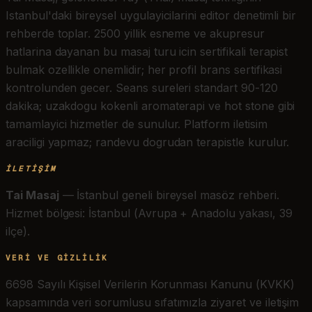
Istanbul'daki bireysel uygulayicilarini editor denetimli bir
rehberde toplar. 2500 yillik esneme ve akupresur
hatlarina dayanan bu masaj turu icin sertifikali terapist
bulmak ozellikle onemlidir; her profil brans sertifikasi
kontrolunden gecer. Seans sureleri standart 90-120
dakika; uzakdogu kokenli aromaterapi ve hot stone gibi
tamamlayici hizmetler de sunulur. Platform iletisim
araciligi yapmaz; randevu dogrudan terapistle kurulur.
İLETIŞIM
Tai Masaj
— İstanbul geneli bireysel masöz rehberi.
Hizmet bölgesi: İstanbul (Avrupa + Anadolu yakası, 39
ilçe).
VERI VE GIZLILIK
6698 Sayılı Kişisel Verilerin Korunması Kanunu (KVKK)
kapsamında veri sorumlusu sıfatımızla ziyaret ve iletişim