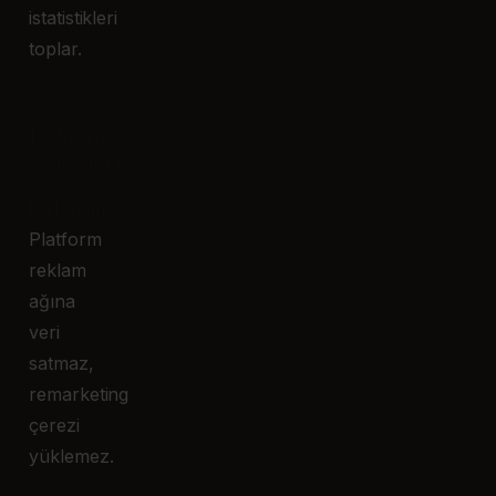
istatistikleri
toplar.
2.4
Reklam
Çerezleri
Kullanılmıyor.
Platform
reklam
ağına
veri
satmaz,
remarketing
çerezi
yüklemez.