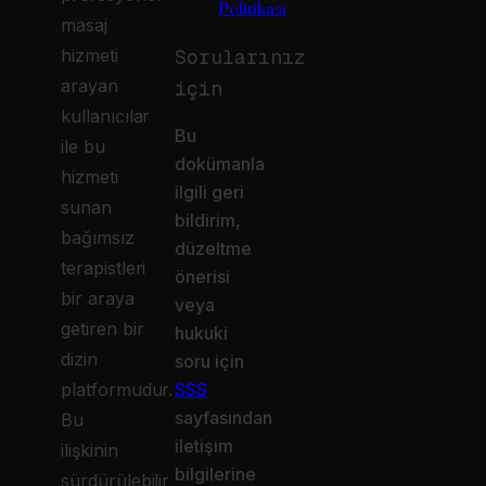
Politikası
masaj
hizmeti
Sorularınız
arayan
için
kullanıcılar
Bu
ile bu
dokümanla
hizmeti
ilgili geri
sunan
bildirim,
bağımsız
düzeltme
terapistleri
önerisi
bir araya
veya
getiren bir
hukuki
dizin
soru için
platformudur.
SSS
sayfasından
Bu
iletişim
ilişkinin
bilgilerine
sürdürülebilir