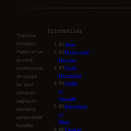
İçindekiler
Topluluk
Kuralları,
01
Amaç
Platform'un
02
Profesyonel
güvenli,
Davranış
03
Yasak
profesyonel
Davranışlar
ve saygılı
04
Sağlık
bir alan
ve
olmasını
Güvenlik
sağlayan
05
Raporlama
davranış
ve
çerçevesidir.
İhbar
Kurallar
06
Yaptırım