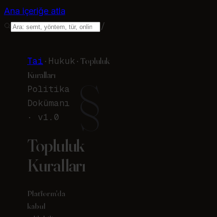
Ana içeriğe atla
/
Tai
·
Hukuk
·
Topluluk
Kuralları
§
Politika
Dokümanı
· v
1.0
Topluluk
Kuralları
Platform'da
kabul