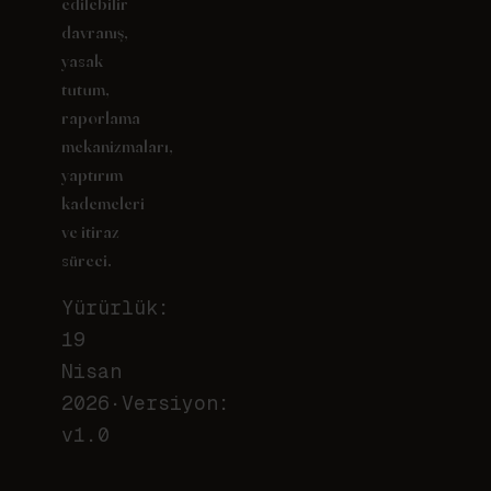
edilebilir
davranış,
yasak
tutum,
raporlama
mekanizmaları,
yaptırım
kademeleri
ve itiraz
süreci.
Yürürlük:
19
Nisan
2026
·
Versiyon:
v
1.0