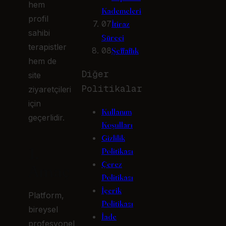
hem
Kademeleri
profil
07
İtiraz
sahibi
Süreci
terapistler
08
Şeffaflık
hem de
Diğer
site
Politikalar
ziyaretçileri
için
Kullanım
geçerlidir.
Koşulları
Gizlilik
1.
Politikası
Çerez
Amaç
Politikası
İçerik
Platform,
Politikası
bireysel
İade
profesyonel