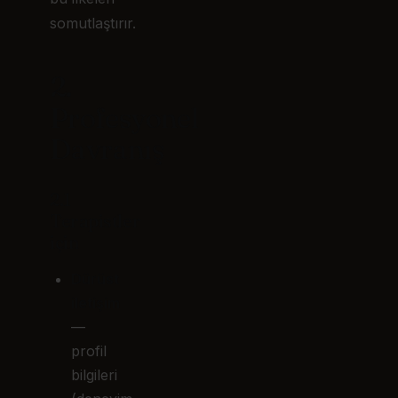
somutlaştırır.
2.
Profesyonel
Davranış
2.1
Terapistler
için
Dürüst
iletişim
—
profil
bilgileri