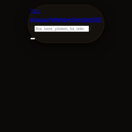
Tai
Anasayfa
Rehber
Semtler
SSS
/