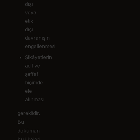
dışı
veya
etik
dışı
davranışın
engellenmesi
Şikâyetlerin
adil ve
şeffaf
biçimde
ele
alınması
gereklidir.
Bu
doküman
bu ilkeleri