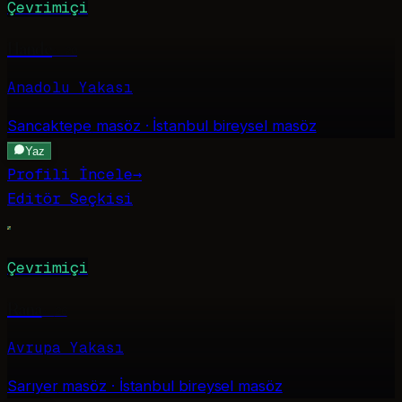
Çevrimiçi
Hande
·
20
Anadolu Yakası
Sancaktepe
masöz · İstanbul bireysel masöz
Yaz
Profili İncele
→
Editör Seçkisi
Çevrimiçi
Rana
·
26
Avrupa Yakası
Sarıyer
masöz · İstanbul bireysel masöz