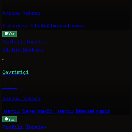
Lara
·
22
Avrupa Yakası
Şişli
masöz · İstanbul bireysel masöz
Yaz
Profili İncele
→
Editör Seçkisi
Çevrimiçi
Hande
·
25
Avrupa Yakası
İstanbul Geneli
masöz · İstanbul bireysel masöz
Yaz
Profili İncele
→