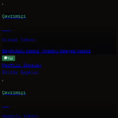
Çevrimiçi
İnna
·
26
Avrupa Yakası
Beylikdüzü
masöz · İstanbul bireysel masöz
Yaz
Profili İncele
→
Editör Seçkisi
Çevrimiçi
Sıla
·
27
Anadolu Yakası