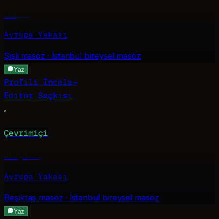
Asli
·
26
Avrupa Yakası
Şişli
masöz · İstanbul bireysel masöz
Yaz
Profili İncele
→
Editör Seçkisi
Çevrimiçi
Derya
·
22
Avrupa Yakası
Beşiktaş
masöz · İstanbul bireysel masöz
Yaz