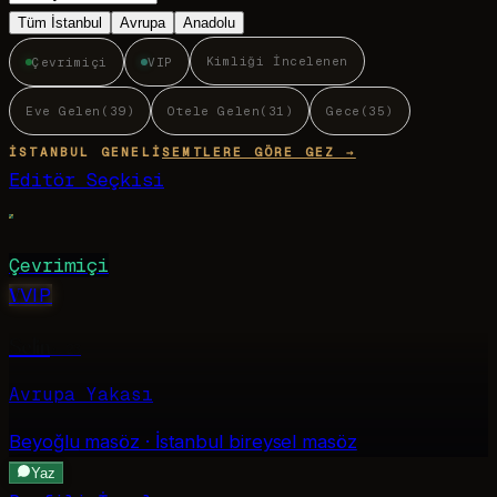
Tüm İstanbul
Avrupa
Anadolu
Kimliği İncelenen
Çevrimiçi
VIP
Eve Gelen
(
39
)
Otele Gelen
(
31
)
Gece
(
35
)
İSTANBUL GENELI
SEMTLERE GÖRE GEZ →
Editör Seçkisi
Çevrimiçi
V
VIP
Selin
·
23
Avrupa Yakası
Beyoğlu
masöz · İstanbul bireysel masöz
Yaz