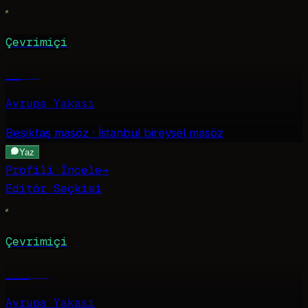
Çevrimiçi
Ela
·
25
Avrupa Yakası
Beşiktaş
masöz · İstanbul bireysel masöz
Yaz
Profili İncele
→
Editör Seçkisi
Çevrimiçi
Azra
·
28
Avrupa Yakası