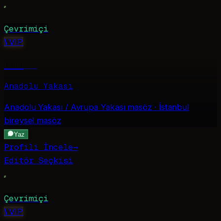
Çevrimiçi
V
VIP
Banu
·
22
Anadolu Yakası
Anadolu Yakası / Avrupa Yakası
masöz · İstanbul
bireysel masöz
Yaz
Profili İncele
→
Editör Seçkisi
Çevrimiçi
V
VIP