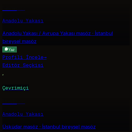
Sinem
·
19
Anadolu Yakası
Anadolu Yakası / Avrupa Yakası
masöz · İstanbul
bireysel masöz
Yaz
Profili İncele
→
Editör Seçkisi
Çevrimiçi
Damla
·
23
Anadolu Yakası
Üsküdar
masöz · İstanbul bireysel masöz