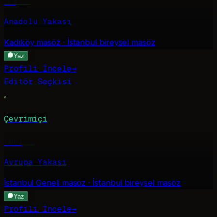
Asli
·
29
Anadolu Yakası
Kadıköy
masöz · İstanbul bireysel masöz
Yaz
Profili İncele
→
Editör Seçkisi
Çevrimiçi
Ebru
·
24
Avrupa Yakası
İstanbul Geneli
masöz · İstanbul bireysel masöz
Yaz
Profili İncele
→