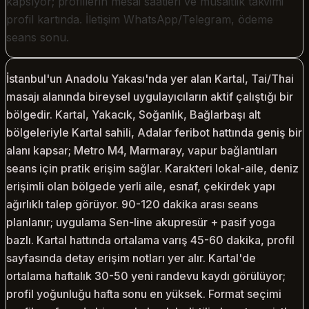
kapsıyor; profillerin mesai saatleri ve müsaitlik takvimi
profil kartında. İletişim WhatsApp/Telegram, ödeme
seans sonu.
İstanbul'un Anadolu Yakası'nda yer alan Kartal, Tai/Thai
masajı alanında bireysel uygulayıcıların aktif çalıştığı bir
bölgedir. Kartal, Yakacık, Soğanlık, Bağlarbaşı alt
bölgeleriyle Kartal sahili, Adalar feribot hattında geniş bir
alanı kapsar; Metro M4, Marmaray, vapur bağlantıları
seans için pratik erişim sağlar. Karakteri lokal-aile, deniz
erişimli olan bölgede yerli aile, esnaf, çekirdek yapı
ağırlıklı talep görüyor. 90-120 dakika arası seans
planlanır; uygulama Sen-line akupresür + pasif yoga
bazlı. Kartal hattında ortalama varış 45-60 dakika, profil
sayfasında detay erişim notları yer alır. Kartal'de
ortalama haftalık 30-50 yeni randevu kaydı görülüyor;
profil yoğunluğu hafta sonu en yüksek. Format seçimi