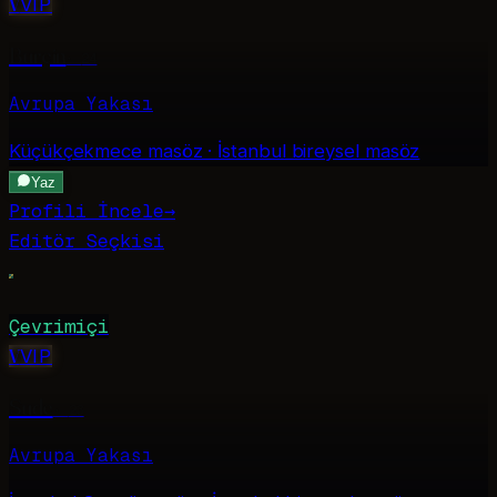
V
VIP
Burçin
·
24
Avrupa Yakası
Küçükçekmece
masöz · İstanbul bireysel masöz
Yaz
Profili İncele
→
Editör Seçkisi
Çevrimiçi
V
VIP
Sude
·
23
Avrupa Yakası