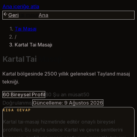
Ana içeriğe atla
Geri
tai masaj
Ana
Tai Masaj
/
Kartal Tai Masajı
Kartal Tai
Masajı
Kartal bölgesinde 2500 yıllık geleneksel Tayland masaj
tekniği.
60
Bireysel Profil
60
Şu an müsait
50
Doğrulanmış
Güncelleme:
9 Ağustos 2026
KISA CEVAP
Kartal tai-masaji hizmetinde editör onaylı bireysel
profilleri. Bu sayfa sadece Kartal ve çevre semtlerini