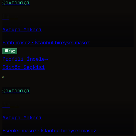
Çevrimiçi
Elif
·
30
Avrupa Yakası
Fatih
masöz · İstanbul bireysel masöz
Yaz
Profili İncele
→
Editör Seçkisi
Çevrimiçi
Asli
·
28
Avrupa Yakası
Esenler
masöz · İstanbul bireysel masöz