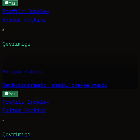
Yaz
Profili İncele
→
Editör Seçkisi
Çevrimiçi
Büşra
·
20
Avrupa Yakası
Beylikdüzü
masöz · İstanbul bireysel masöz
Yaz
Profili İncele
→
Editör Seçkisi
Çevrimiçi