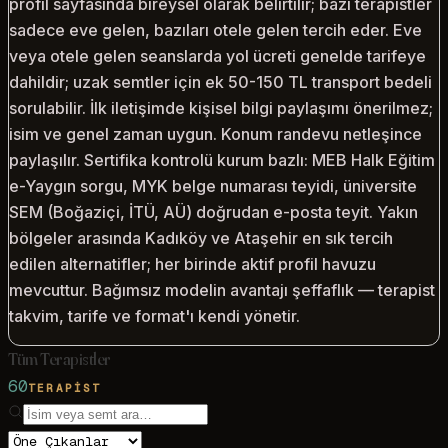
profil sayfasında bireysel olarak belirtilir; bazı terapistler
sadece eve gelen, bazıları otele gelen tercih eder. Eve
veya otele gelen seanslarda yol ücreti genelde tarifeye
dahildir; uzak semtler için ek 50-150 TL transport bedeli
sorulabilir. İlk iletişimde kişisel bilgi paylaşımı önerilmez;
isim ve genel zaman uygun. Konum randevu netleşince
paylaşılır. Sertifika kontrolü kurum bazlı: MEB Halk Eğitim
e-Yaygın sorgu, MYK belge numarası teyidi, üniversite
SEM (Boğaziçi, İTÜ, AÜ) doğrudan e-posta teyit. Yakın
bölgeler arasında Kadıköy ve Ataşehir en sık tercih
edilen alternatifler; her birinde aktif profil havuzu
mevcuttur. Bağımsız modelin avantajı şeffaflık — terapist
takvim, tarife ve format'ı kendi yönetir.
Tüm Terapistler
60
TERAPIST