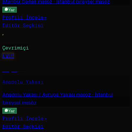
İstanbul Geneli
masöz · İstanbul bireysel masöz
Yaz
Profili İncele
→
Editör Seçkisi
Çevrimiçi
V
VIP
Aleyna
·
21
Anadolu Yakası
Anadolu Yakası / Avrupa Yakası
masöz · İstanbul
bireysel masöz
Yaz
Profili İncele
→
Editör Seçkisi