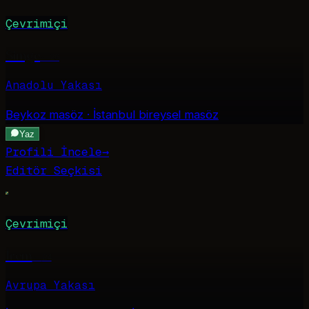
Çevrimiçi
Simge
·
26
Anadolu Yakası
Beykoz
masöz · İstanbul bireysel masöz
Yaz
Profili İncele
→
Editör Seçkisi
Çevrimiçi
İrem
·
24
Avrupa Yakası