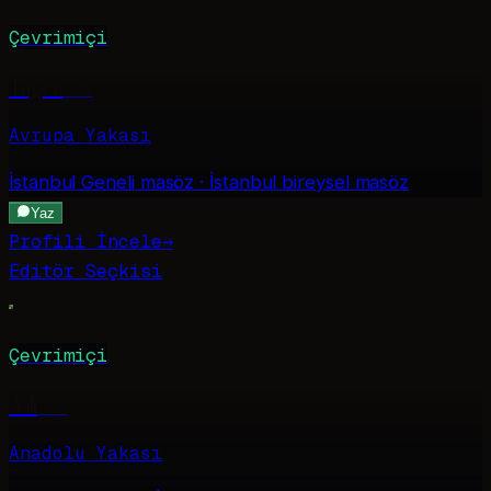
Çevrimiçi
Tugce
·
21
Avrupa Yakası
İstanbul Geneli
masöz · İstanbul bireysel masöz
Yaz
Profili İncele
→
Editör Seçkisi
Çevrimiçi
Asli
·
27
Anadolu Yakası