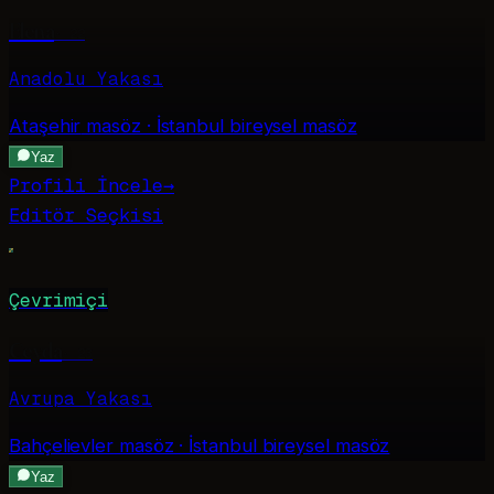
Elena
·
22
Anadolu Yakası
Ataşehir
masöz · İstanbul bireysel masöz
Yaz
Profili İncele
→
Editör Seçkisi
Çevrimiçi
Ceyda
·
23
Avrupa Yakası
Bahçelievler
masöz · İstanbul bireysel masöz
Yaz