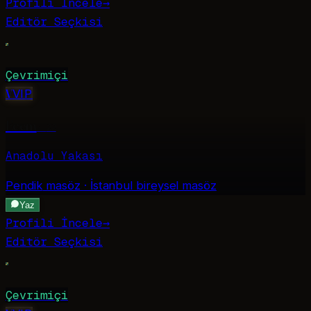
Profili İncele
→
Editör Seçkisi
Çevrimiçi
V
VIP
Ecem
·
22
Anadolu Yakası
Pendik
masöz · İstanbul bireysel masöz
Yaz
Profili İncele
→
Editör Seçkisi
Çevrimiçi